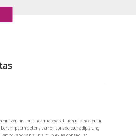
tas
minim veniam, quis nostrud exercitation ullamco enim
. Lorem ipsum dolor sit amet, consectetur adipisicing
lamco laboris nisi ut aliquip ex ea consequat.