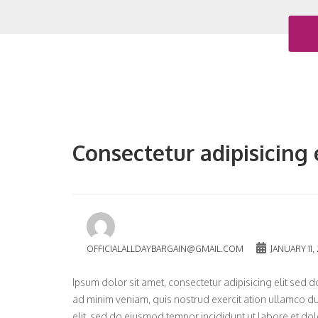
Consectetur adipisicing 
OFFICIALALLDAYBARGAIN@GMAIL.COM
JANUARY 11,
Ipsum dolor sit amet, consectetur adipisicing elit se
ad minim veniam, quis nostrud exercit ation ullamco dui
elit, sed do eiusmod tempor incididunt ut labore et do