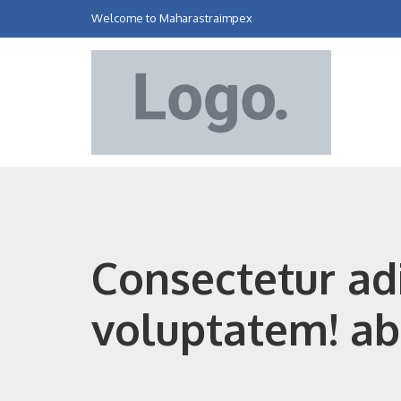
Welcome to Maharastraimpex
Consectetur adip
voluptatem! ab