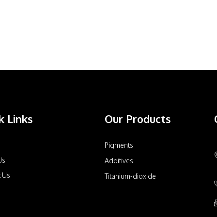
k Links
Our Products
Pigments
Us
Additives
t Us
Titanium-dioxide