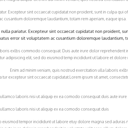
iatur. Excepteur sint occaecat cupidatat non proident, sunt in culpa qui o
em ac cusantium doloremque laudantium, totam rem aperiam, eaque ipsa.
 nulla pariatur. Excepteur sint occaecat cupidatat non proident, sunt
 natus error sit voluptatem ac cusantium doloremque laudantium, 
boris exlbs commodo consequat. Duis aute irure dolor reprehenderit in v
tur adipisicing elit, sed do eiusmod temp incididunt ut labore et dolor
Enim ad minim veniam, quis nostrud exercitation ulla laboris ex
ria tur excepteur sint occaecat cupidatat.Lorem ipsum sit amet, consectet
ullamco laboris nisi ut aliquip ex ea comodo consequat duis aute irure 
 ullamco laboris nisi ut aliquip ex ea comodo consequat duis
d do eiusmod tempor incididunt ut labore etuy dolore magna sed aduras 