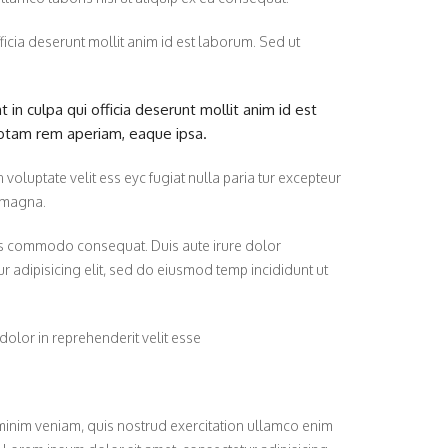
fficia deserunt mollit anim id est laborum. Sed ut
 in culpa qui officia deserunt mollit anim id est
totam rem aperiam, eaque ipsa.
oluptate velit ess eyc fugiat nulla paria tur excepteur
e magna.
lbs commodo consequat. Duis aute irure dolor
ur adipisicing elit, sed do eiusmod temp incididunt ut
dolor in reprehenderit velit esse
minim veniam, quis nostrud exercitation ullamco enim