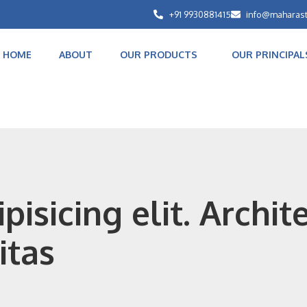
+91 9930881415
info@maharas
HOME
ABOUT
OUR PRODUCTS
OUR PRINCIPAL
isicing elit. Archit
itas