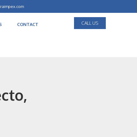
traimpex.com
CALL US
S
CONTACT
ecto,