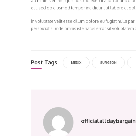
ad minim veniam, quis nostrud exercit ation ullamco dui
elit, sed do eiusmod tempor incididunt ut labore et do
In voluptate velit esse cillum dolore eu fugiat nulla par
perspiciatis unde omnis iste natus error sit voluptat
Post Tags
MEDIX
SURGEON
officialalldaybarga