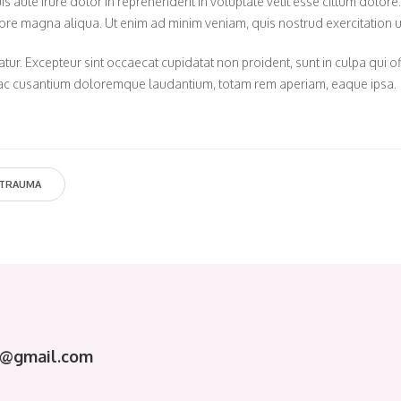
s aute irure dolor in reprehenderit in voluptate velit esse cillum dolore
lore magna aliqua. Ut enim ad minim veniam, quis nostrud exercitation ul
iatur. Excepteur sint occaecat cupidatat non proident, sunt in culpa qui o
em ac cusantium doloremque laudantium, totam rem aperiam, eaque ipsa.
TRAUMA
in@gmail.com