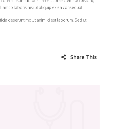
. Lorem ipsum dolor sit amet, consectetur adipisicing
lamco laboris nisi ut aliquip ex ea consequat.
fficia deserunt mollit anim id est laborum. Sed ut
Share This