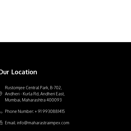
Our Location
Rustomjee Central Park, B-702,
Andheri - Kurla Rd, Andheri East,
Mumbai, Maharashtra 400093
Phone Number: + 91 9930881415
Email: info@maharastraimpex.com