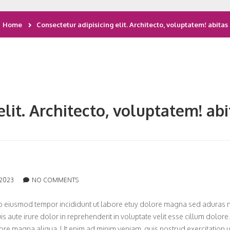
Home
Consectetur adipisicing elit. Architecto, voluptatem! abitas
elit. Architecto, voluptatem! abi
 2023
NO COMMENTS
d do eiusmod tempor incididunt ut labore etuy dolore magna sed aduras 
s aute irure dolor in reprehenderit in voluptate velit esse cillum dolore
lore magna aliqua. Ut enim ad minim veniam, quis nostrud exercitation ul